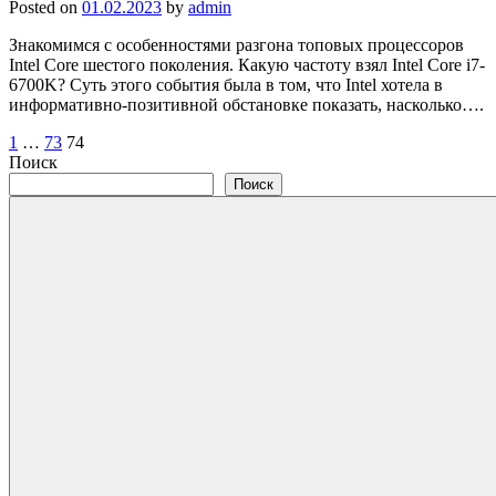
Posted on
01.02.2023
by
admin
Знакомимся с особенностями разгона топовых процессоров
Intel Core шестого поколения. Какую частоту взял Intel Core i7-
6700K? Суть этого события была в том, что Intel хотела в
информативно-позитивной обстановке показать, насколько….
Пагинация
1
…
73
74
Поиск
записей
Поиск