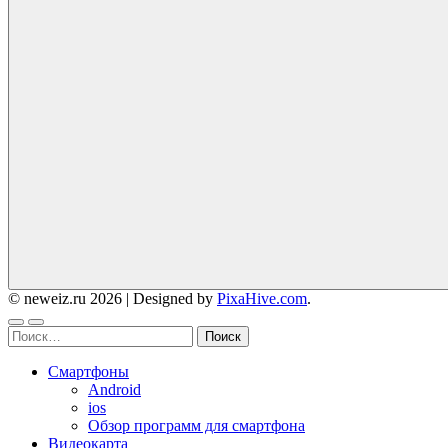
© neweiz.ru 2026
|
Designed by
PixaHive.com
.
Найти:
Смартфоны
Android
ios
Обзор программ для смартфона
Видеокарта