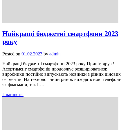
Найкращі бюджетні смартфони 2023
року
Posted on
01.02.2023
by
admin
Найкращі бюджетні смартфони 2023 року Привіт, друзі!
Асортимент смартфонів продовжує розширюватися:
виробники постійно випускають новинки з різних цінових
сегментів. На технологічний ринок виходять нові телефони –
як флагмани, так і….
Планшеты