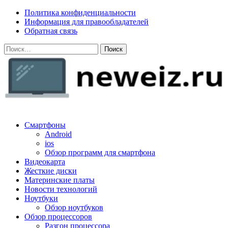
Skip
Политика конфиденциальности
to
Информация для правообладателей
content
Обратная связь
Найти:
neweiz.ru
Смартфоны
Android
ios
Обзор программ для смартфона
Видеокарта
Жесткие диски
Материнские платы
Новости технологий
Ноутбуки
Обзор ноутбуков
Обзор процессоров
Разгон процессора