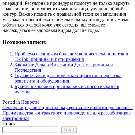
операций. Регулярные процедуры помогут не только вернуть
коже сияние, но и укрепить мышцы лица, улучшив общий
контур. Важно помнить о правильной технике выполнения
массажа, чтобы избежать нежелательных последствий. Начав
заботиться о своей коже уже сегодня, вы сможете
наслаждаться её здоровым видом долгие годы.
Похожие записи:
Проблема с слишком большим количеством попыток в
TikTok: причины и пути решения
Закрытие Дела о Взыскании Долга: Причины и
Последствия
Грузовое такси для творческих проектов: перевозка
реквизита и оборудования
Букеты в коробке: оригинальный способ выразить
чувства
Posted in
Новости
Навигация
Сервер виртуализации: преимущества технологии для бизнеса
Преимущества контрактного производства для разработчиков
по
электроники
записям
Поиск
Поиск