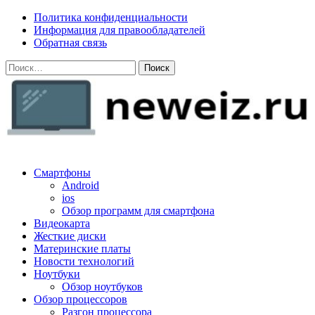
Skip
Политика конфиденциальности
to
Информация для правообладателей
content
Обратная связь
Найти:
neweiz.ru
Смартфоны
Android
ios
Обзор программ для смартфона
Видеокарта
Жесткие диски
Материнские платы
Новости технологий
Ноутбуки
Обзор ноутбуков
Обзор процессоров
Разгон процессора