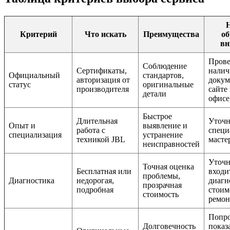
Н
Критерий
Что искать
Преимущества
об
вн
Прове
Соблюдение
Сертификаты,
налич
Официальный
стандартов,
авторизация от
докум
статус
оригинальные
производителя
сайте
детали
офисе
Быстрое
Длительная
Уточн
Опыт и
выявление и
работа с
специ
специализация
устранение
техникой JBL
масте
неисправностей
Уточн
Точная оценка
Бесплатная или
входи
проблемы,
Диагностика
недорогая,
диагн
прозрачная
подробная
стоим
стоимость
ремон
Попро
Долговечность
показ