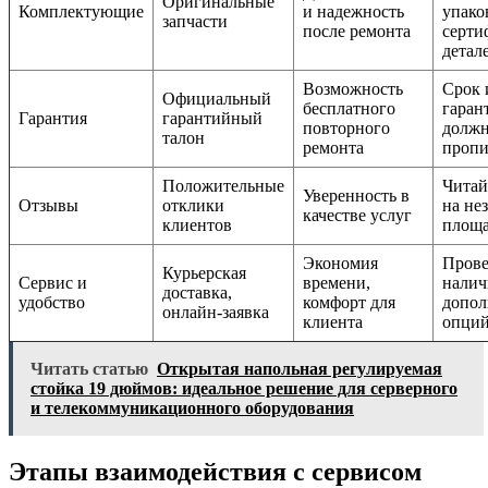
Оригинальные
Комплектующие
и надежность
упако
запчасти
после ремонта
серти
детал
Возможность
Срок 
Официальный
бесплатного
гаран
Гарантия
гарантийный
повторного
должн
талон
ремонта
проп
Положительные
Читай
Уверенность в
Отзывы
отклики
на не
качестве услуг
клиентов
площа
Экономия
Прове
Курьерская
Сервис и
времени,
налич
доставка,
удобство
комфорт для
допол
онлайн-заявка
клиента
опци
Читать статью
Открытая напольная регулируемая
стойка 19 дюймов: идеальное решение для серверного
и телекоммуникационного оборудования
Этапы взаимодействия с сервисом