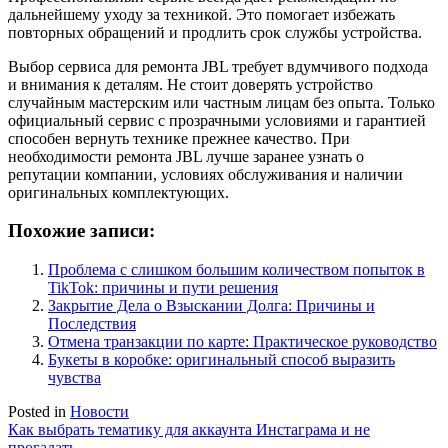
дальнейшему уходу за техникой. Это помогает избежать
повторных обращений и продлить срок службы устройства.
Выбор сервиса для ремонта JBL требует вдумчивого подхода
и внимания к деталям. Не стоит доверять устройство
случайным мастерским или частным лицам без опыта. Только
официальный сервис с прозрачными условиями и гарантией
способен вернуть технике прежнее качество. При
необходимости ремонта JBL лучше заранее узнать о
репутации компании, условиях обслуживания и наличии
оригинальных комплектующих.
Похожие записи:
Проблема с слишком большим количеством попыток в
TikTok: причины и пути решения
Закрытие Дела о Взыскании Долга: Причины и
Последствия
Отмена транзакции по карте: Практическое руководство
Букеты в коробке: оригинальный способ выразить
чувства
Posted in
Новости
Навигация
Как выбрать тематику для аккаунта Инстаграма и не
прогадать