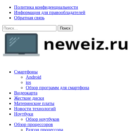
Skip
Политика конфиденциальности
to
Информация для правообладателей
content
Обратная связь
Найти:
neweiz.ru
Смартфоны
Android
ios
Обзор программ для смартфона
Видеокарта
Жесткие диски
Материнские платы
Новости технологий
Ноутбуки
Обзор ноутбуков
Обзор процессоров
Разгон процессора