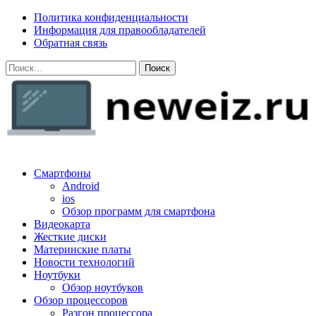
Skip
Политика конфиденциальности
to
Информация для правообладателей
content
Обратная связь
Найти:
neweiz.ru
Смартфоны
Android
ios
Обзор программ для смартфона
Видеокарта
Жесткие диски
Материнские платы
Новости технологий
Ноутбуки
Обзор ноутбуков
Обзор процессоров
Разгон процессора