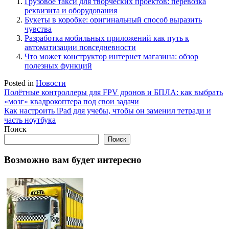
Грузовое такси для творческих проектов: перевозка
реквизита и оборудования
Букеты в коробке: оригинальный способ выразить
чувства
Разработка мобильных приложений как путь к
автоматизации повседневности
Что может конструктор интернет магазина: обзор
полезных функций
Posted in
Новости
Навигация
Полётные контроллеры для FPV дронов и БПЛА: как выбрать
«мозг» квадрокоптера под свои задачи
по
Как настроить iPad для учебы, чтобы он заменил тетради и
записям
часть ноутбука
Поиск
Поиск
Возможно вам будет интересно